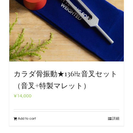
カラダ骨振動★136㎐音叉セット
（音叉+特製マレット）
¥
14,000
Add to cart
詳細