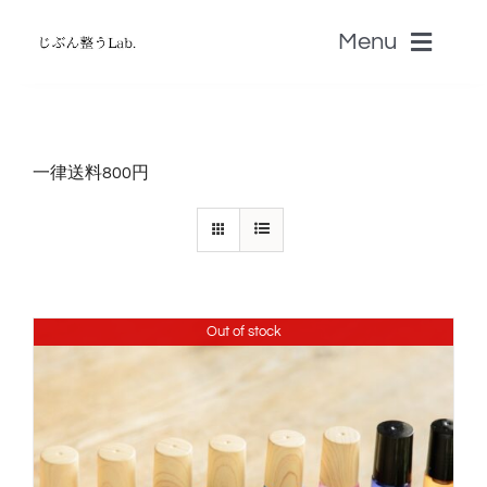
Skip
Menu
to
content
ホーム
一律送料800円
無料じぶん診断・無料zoom講座
書籍
Out of stock
認定セラピストSALON
音叉Onsa
脳科学「自分のトリセツ」S-BRAIN