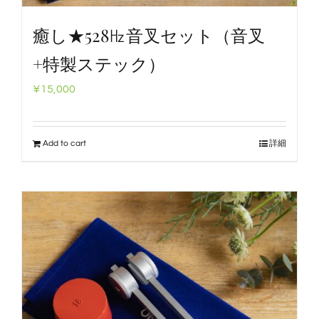
癒し★528㎐音叉セット（音叉
+特製ステック）
¥
15,000
Add to cart
詳細