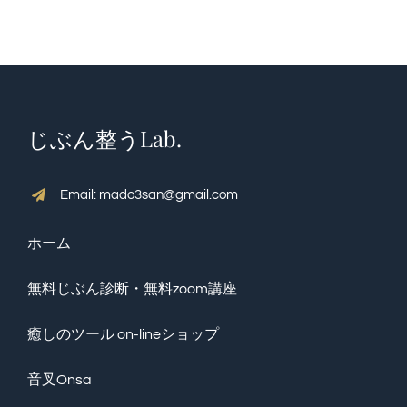
じぶん整うLab.
Email: mado3san@gmail.com
ホーム
無料じぶん診断・無料zoom講座
癒しのツール on-lineショップ
音叉Onsa