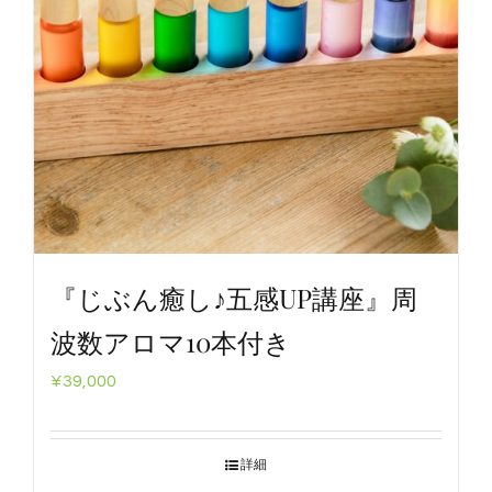
QA・体験談
ブログ
癒しのツール on-lineショップ
プロフィール
『じぶん癒し♪五感UP講座』周
波数アロマ10本付き
予約【じぶん整うLab.】
¥
39,000
Restricted content
詳細