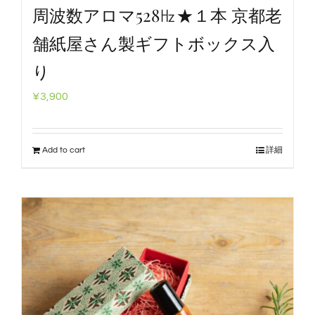
周波数アロマ528㎐★１本 京都老
舗紙屋さん製ギフトボックス入
り
¥
3,900
Add to cart
詳細