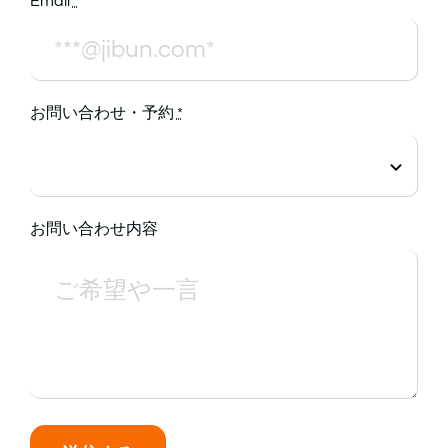
Email
*
QA・体験談
お問い合わせ・予約
*
ブログ
癒しのツール on-lineショップ
お問い合わせ内容
プロフィール
予約【じぶん整うLab.】
Restricted content