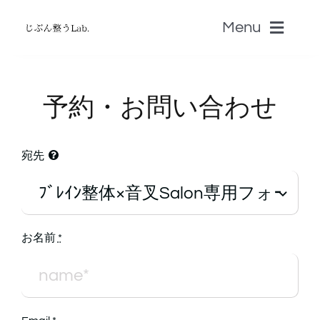
Skip
Menu
to
content
ホーム
予約・お問い合わせ
無料じぶん診断・無料zoom講座
宛先
書籍
認定セラピストSALON
お名前
*
音叉Onsa
脳科学「自分のトリセツ」S-BRAIN