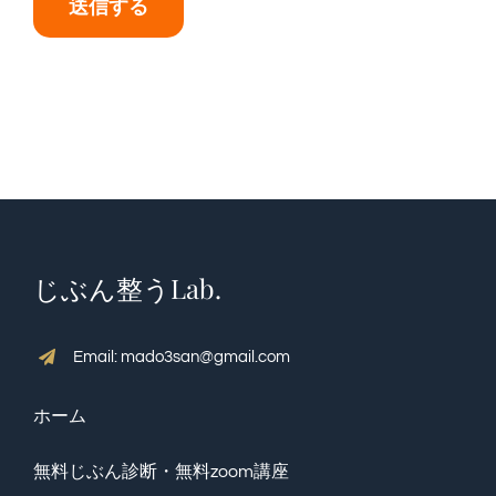
送信する
じぶん整うLab.
Email: mado3san@gmail.com
ホーム
無料じぶん診断・無料zoom講座