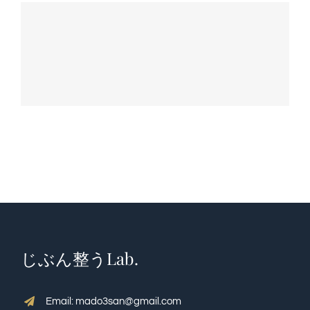
QA・体験談
ブログ
癒しのツール on-lineショップ
プロフィール
予約【じぶん整うLab.】
じぶん整うLab.
Restricted content
Email: mado3san@gmail.com