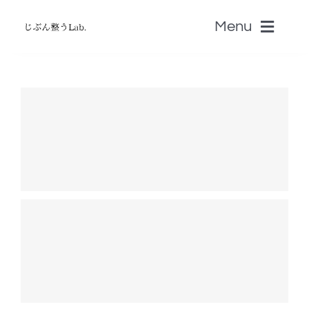
Skip
Menu
to
content
ホーム
無料じぶん診断・無料zoom講座
書籍
認定セラピストSALON
音叉Onsa
脳科学「自分のトリセツ」S-BRAIN