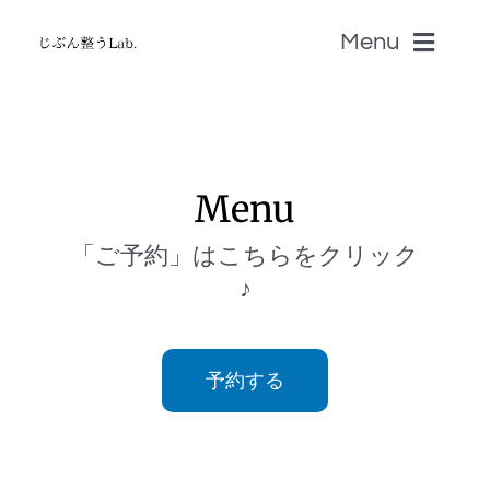
Skip
Menu
to
content
ホーム
Menu
無料じぶん診断・無料zoom講座
「ご予約」はこちらをクリック
書籍
♪
認定セラピストSALON
予約する
音叉Onsa
脳科学「自分のトリセツ」S-BRAIN