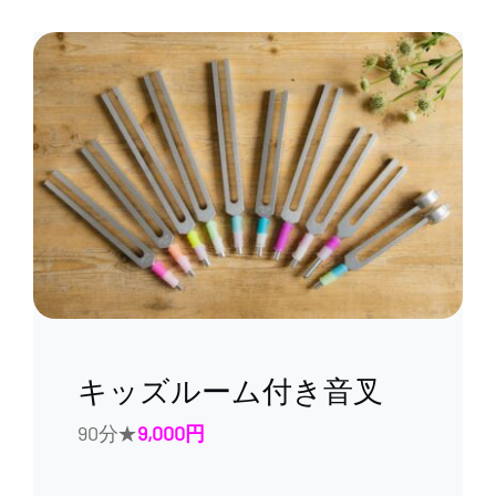
QA・体験談
ブログ
癒しのツール on-lineショップ
プロフィール
予約【じぶん整うLab.】
キッズルーム付き音叉
90分★
9,000円
Restricted content