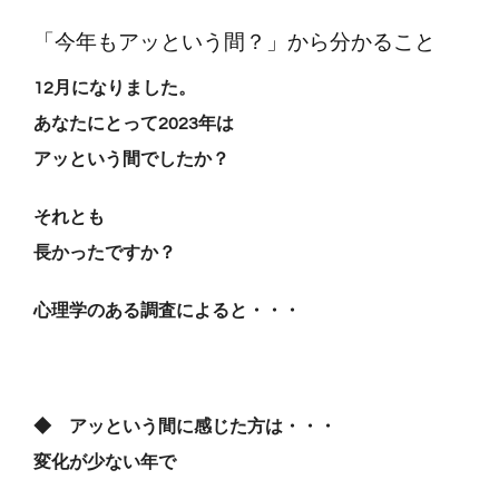
「今年もアッという間？」から分かること
QA・体験談
12月になりました。
あなたにとって2023年は
ブログ
アッという間でしたか？
癒しのツール on-lineショップ
それとも
長かったですか？
プロフィール
心理学のある調査によると・・・
予約【じぶん整うLab.】
◆
アッという間に感じた方は・・・
Restricted content
変化が少ない年で