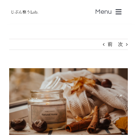
Skip
Menu
to
content
ホーム
前
次
無料じぶん診断・無料zoom講座
View
書籍
Larger
Image
認定セラピストSALON
音叉Onsa
脳科学「自分のトリセツ」S-BRAIN