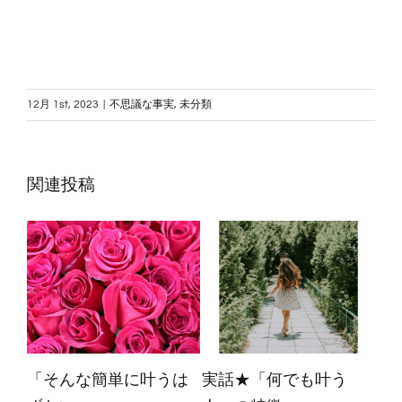
12月 1st, 2023
|
不思議な事実
,
未分類
関連投稿
ただ思い出すだけであ
いつも幸せな「条件な
単発