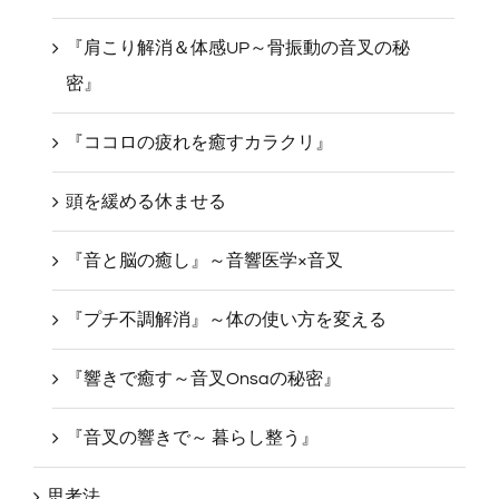
『じぶんの家を幸せ空間に整える』
『肩こり解消＆体感UP～骨振動の音叉の秘
密』
『ココロの疲れを癒すカラクリ』
頭を緩める休ませる
『音と脳の癒し』～音響医学×音叉
『プチ不調解消』～体の使い方を変える
『響きで癒す～音叉Onsaの秘密』
『音叉の響きで～ 暮らし整う』