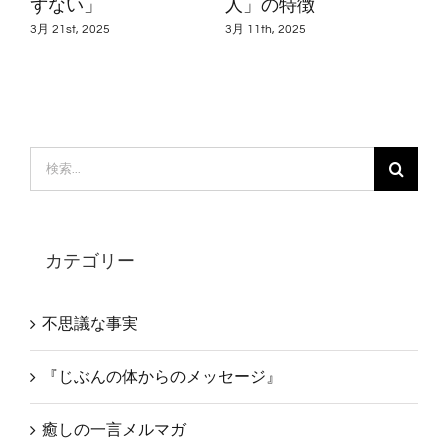
なたも世界も癒されて
しの幸せ」
『
いく
み
4月 2nd, 2025
3月 1st, 2025
4月 1
検
索
…
カテゴリー
不思議な事実
『じぶんの体からのメッセージ』