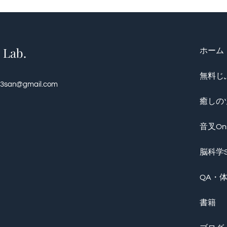
ab.
ホーム
無料じ
o3san@gmail.com
癒しのツ
音叉On
脳科学S
QA・
書籍