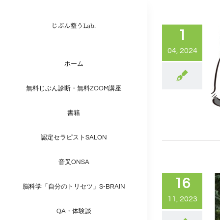
Skip
to
1
content
04, 2024
ホーム
無料じぶん診断・無料ZOOM講座
書籍
認定セラピストSALON
音叉ONSA
16
脳科学「自分のトリセツ」S-BRAIN
11, 2023
QA・体験談