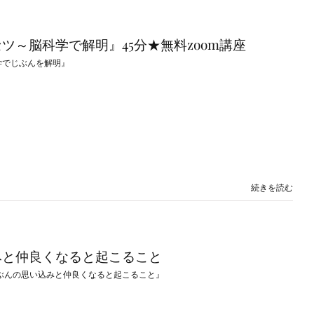
ツ～脳科学で解明』45分★無料zoom講座
学でじぶんを解明』
続きを読む
みと仲良くなると起こること
ぶんの思い込みと仲良くなると起こること』