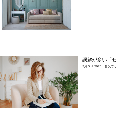
誤解が多い「
3月 3rd, 2023
|
音叉で