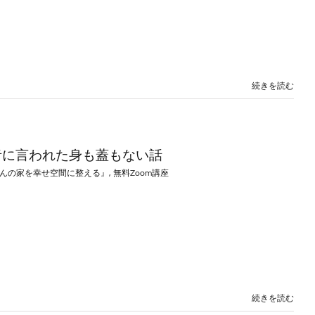
続きを読む
者に言われた身も蓋もない話
んの家を幸せ空間に整える』
,
無料Zoom講座
続きを読む