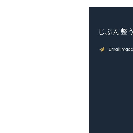
じぶん整うL
Email: mad