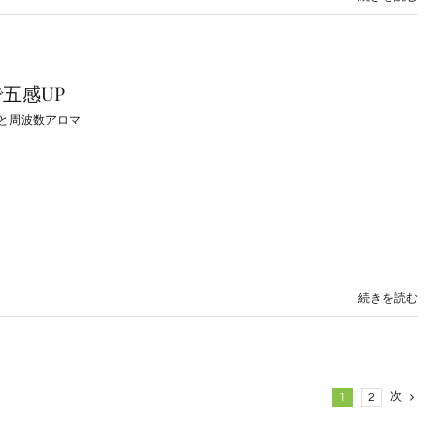
五感UP
Pと周波数アロマ
続きを読む
次
1
2