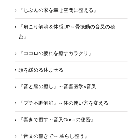
『じぶんの家を幸せ空間に整える』
『肩こり解消＆体感UP～骨振動の音叉の秘
密』
『ココロの疲れを癒すカラクリ』
頭を緩める休ませる
『音と脳の癒し』～音響医学×音叉
『プチ不調解消』～体の使い方を変える
『響きで癒す～音叉Onsaの秘密』
『音叉の響きで～ 暮らし整う』