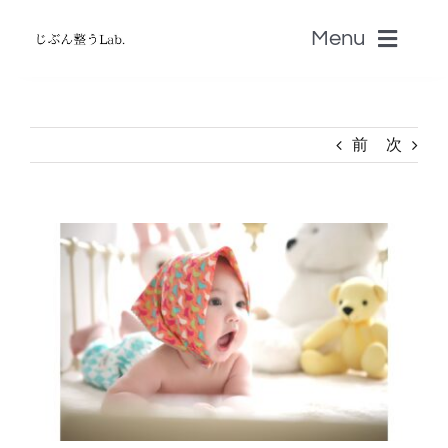
Skip
Menu
to
content
ホーム
前
次
無料じぶん診断・無料zoom講座
View
書籍
Larger
Image
認定セラピストSALON
音叉Onsa
脳科学「自分のトリセツ」S-BRAIN