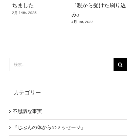
て
ちました
『親から受けた刷り込
ず
み』
2月 14th, 2025
3月 2
4月 1st, 2025
検
索
…
カテゴリー
不思議な事実
『じぶんの体からのメッセージ』