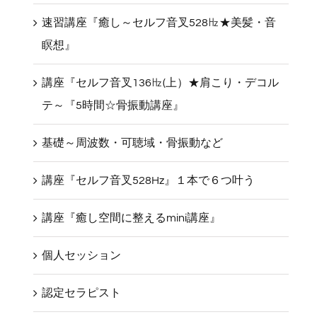
速習講座『癒し～セルフ音叉528㎐★美髪・音
瞑想』
講座『セルフ音叉136㎐(上）★肩こり・デコル
テ～『5時間☆骨振動講座』
基礎～周波数・可聴域・骨振動など
講座『セルフ音叉528Hz』１本で６つ叶う
講座『癒し空間に整えるmini講座』
個人セッション
認定セラピスト