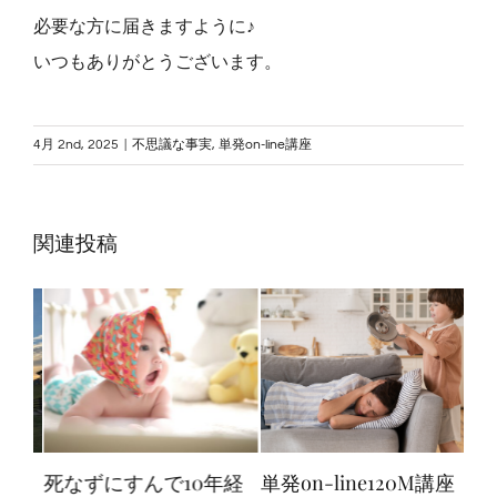
必要な方に届きますように♪
いつもありがとうございます。
4月 2nd, 2025
|
不思議な事実
,
単発on-line講座
関連投稿
あ
死なずにすんで10年経
単発on-line120M講座
「