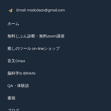
Email: mado3san@gmail.com
ホーム
無料じぶん診断・無料zoom講座
癒しのツール on-lineショップ
音叉Onsa
脳科学S-BRAIN
QA・体験談
書籍
ブログ