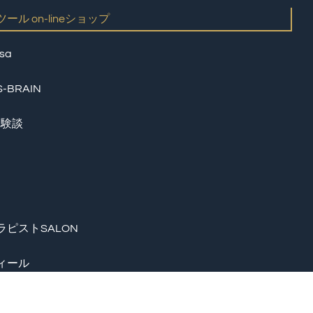
ール on-lineショップ
sa
-BRAIN
体験談
ラピストSALON
ィール