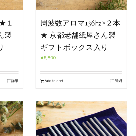
㎐★１
周波数アロマ136㎐×２本
ん製
★ 京都老舗紙屋さん製
り
ギフトボックス入り
¥
6,800
詳細
Add to cart
詳細