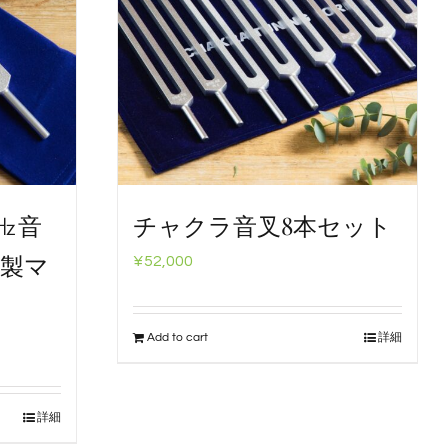
6㎐音
チャクラ音叉8本セット
特製マ
¥
52,000
Add to cart
詳細
詳細