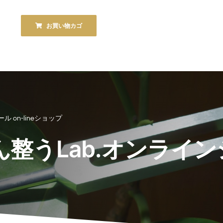
お買い物カゴ
ル on-lineショップ
ん整うLab.オンライ