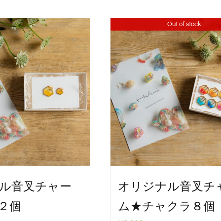
Out of stock
ル音叉チャー
オリジナル音叉チ
２個
ム★チャクラ８個