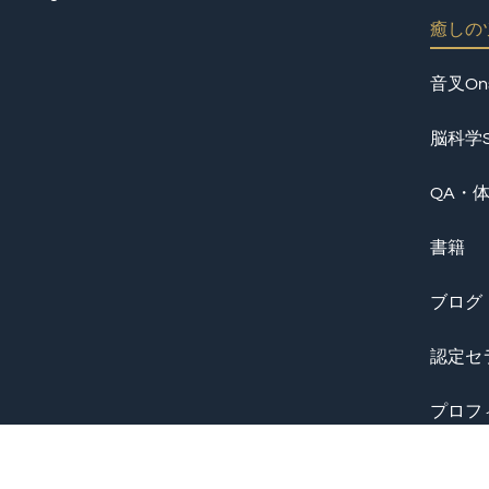
癒しのツ
音叉On
脳科学S
QA・
書籍
ブログ
認定セ
プロフ
予約