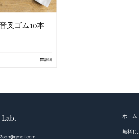
音叉ゴム10本
詳細
ab.
ホーム
無料じ
o3san@gmail.com