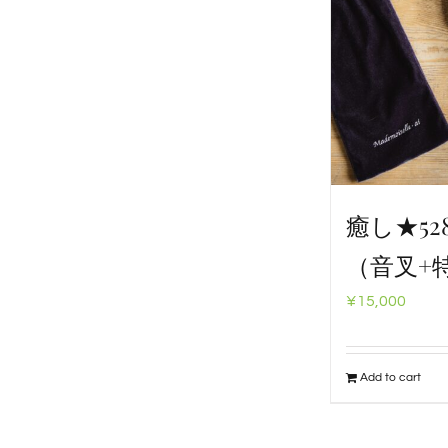
癒し★5
（音叉+
¥
15,000
Add to cart