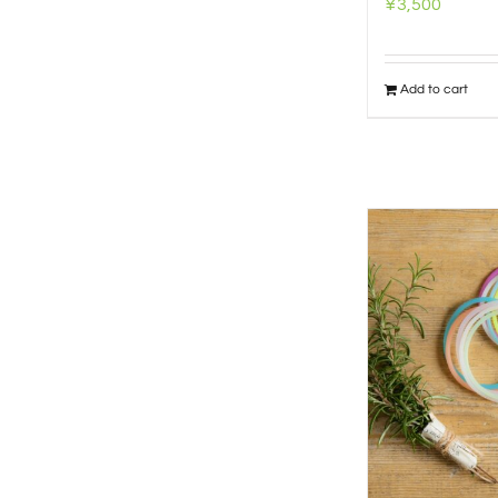
¥
3,500
Add to cart