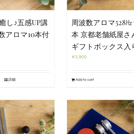
癒し♪五感UP講
周波数アロマ528
数アロマ10本付
本 京都老舗紙屋さ
ギフトボックス入
¥
3,900
詳細
Add to cart