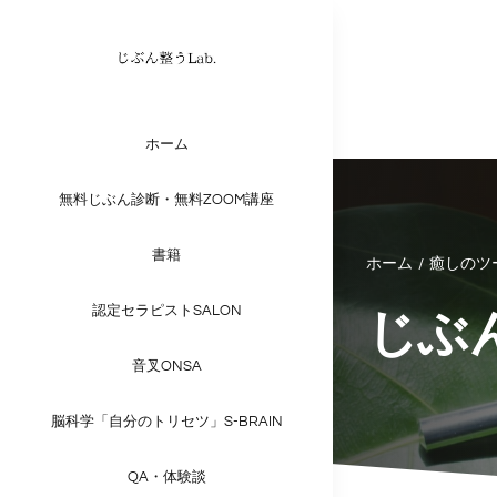
Skip
to
content
ホーム
無料じぶん診断・無料ZOOM講座
書籍
ホーム
癒しのツー
じぶ
認定セラピストSALON
音叉ONSA
脳科学「自分のトリセツ」S-BRAIN
QA・体験談