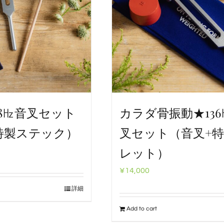
28㎐音叉セット
カラダ骨振動★13
特製ステック）
叉セット（音叉+
レット）
¥
14,000
詳細
Add to cart