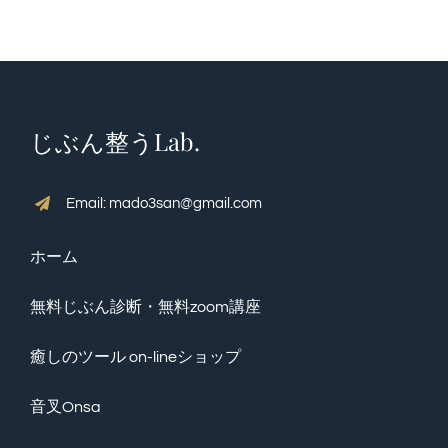
QA・体験談
ブログ
じぶん整うLab.
癒しのツール on-lineショップ
Email: mado3san@gmail.com
ホーム
プロフィール
無料じぶん診断・無料zoom講座
予約【じぶん整うLab.】
癒しのツール on-lineショップ
Restricted content
音叉Onsa