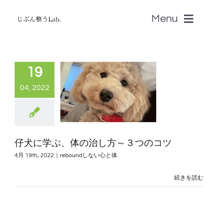
Skip
Menu
to
content
ホーム
19
無料じぶん診断・無料zoom講座
04, 2022
書籍
仔犬に学ぶ、体の治し方～３つのコツ
認定セラピストSALON
4月 19th, 2022
|
reboundしない心と体
続きを読む
音叉Onsa
脳科学「自分のトリセツ」S-BRAIN