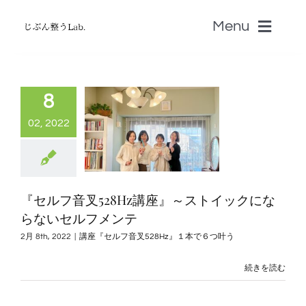
Skip
Menu
to
content
ホーム
8
無料じぶん診断・無料zoom講座
02, 2022
書籍
『セルフ音叉528Hz講座』～ストイックにな
認定セラピストSALON
らないセルフメンテ
2月 8th, 2022
|
講座『セルフ音叉528Hz』１本で６つ叶う
音叉Onsa
続きを読む
脳科学「自分のトリセツ」S-BRAIN