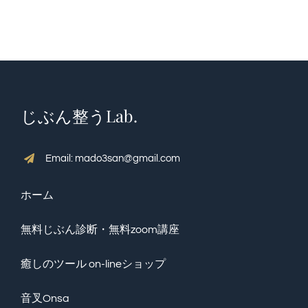
QA・体験談
ブログ
じぶん整うLab.
癒しのツール on-lineショップ
Email: mado3san@gmail.com
プロフィール
ホーム
予約【じぶん整うLab.】
無料じぶん診断・無料zoom講座
癒しのツール on-lineショップ
Restricted content
音叉Onsa