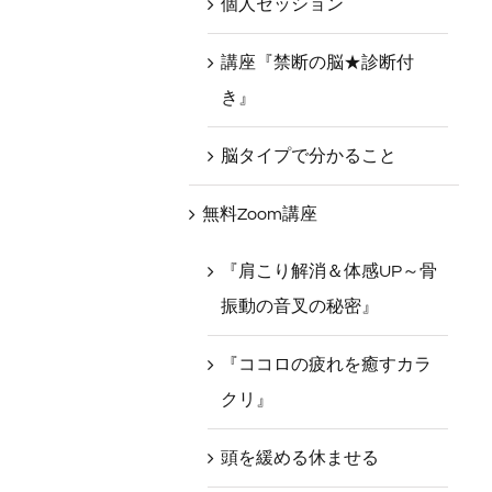
個人セッション
講座『禁断の脳★診断付
き』
脳タイプで分かること
無料Zoom講座
『肩こり解消＆体感UP～骨
振動の音叉の秘密』
『ココロの疲れを癒すカラ
クリ』
頭を緩める休ませる