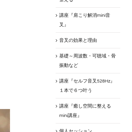
講座『肩こり解消mini音
叉』
音叉の効果と理由
基礎～周波数・可聴域・骨
振動など
講座『セルフ音叉528Hz』
１本で６つ叶う
講座『癒し空間に整える
mini講座』
個人セッション