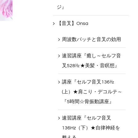
ジ』
【音叉】Onsa
周波数パッチと音叉の効用
速習講座『癒し～セルフ音
叉528㎐★美髪・音瞑想』
講座『セルフ音叉136㎐
(上）★肩こり・デコルテ～
『5時間☆骨振動講座』
速習講座『セルフ音叉
136Hz（下）★自律神経を
整える