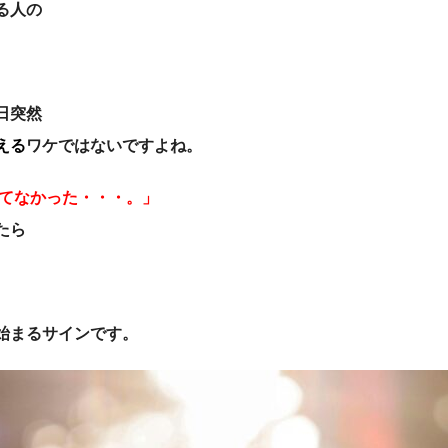
る人の
日突然
える
ワケではないですよね。
ってなかった・・・。」
たら
始まるサインです。