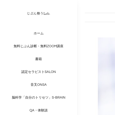
Skip
to
content
ホーム
View
無料じぶん診断・無料ZOOM講座
Larger
Image
書籍
認定セラピストSALON
音叉ONSA
脳科学「自分のトリセツ」S-BRAIN
QA・体験談