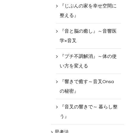
『じぶんの家を幸せ空間に
整える』
『音と脳の癒し』～音響医
学×音叉
『プチ不調解消』～体の使
い方を変える
『響きで癒す～音叉Onsa
の秘密』
『音叉の響きで～ 暮らし整
う』
思考法