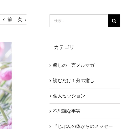
検
前
次
索
…
カテゴリー
癒しの一言メルマガ
読むだけ１分の癒し
個人セッション
不思議な事実
『じぶんの体からのメッセー