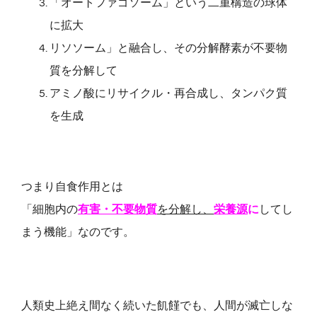
「オートファゴソーム」という二重構造の球体
に拡大
リソソーム」と融合し、その分解酵素が不要物
質を分解して
アミノ酸にリサイクル・再合成し、タンパク質
を生成
つまり自食作用とは
「細胞内の
有害・不要物質
を分解し、
栄養源
に
してし
まう機能」なのです。
人類史上絶え間なく続いた飢饉でも、人間が滅亡しな