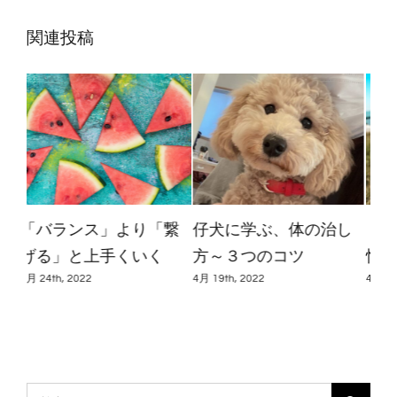
関連投稿
し
「ゆっくり急いで」～
＃3 「捨てない断捨離」
ほ
忙しい時のお薦め
で周波数を高めよう♪
～
善
4月 8th, 2022
11月 11th, 2022
9月 1
検