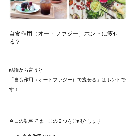
QA・体験談
自食作用（オートファジー）ホントに痩せ
ブログ
る？
癒しのツール on-lineショップ
結論から言うと
プロフィール
「自食作用（オートファジー）で痩せる」はホントで
す！
予約【じぶん整うLab.】
Restricted content
今日の記事では、この２つをご紹介します。