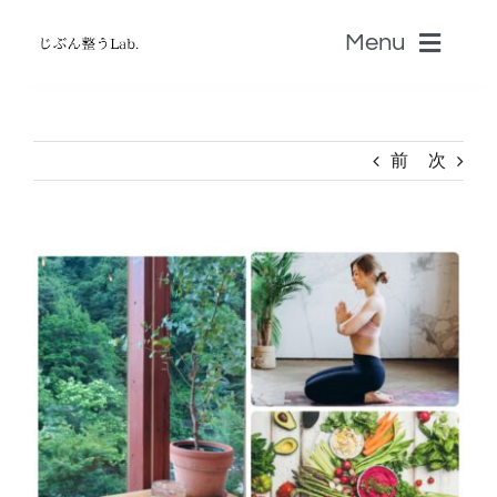
Skip
Menu
to
content
ホーム
前
次
無料じぶん診断・無料zoom講座
View
書籍
Larger
Image
認定セラピストSALON
音叉Onsa
脳科学「自分のトリセツ」S-BRAIN