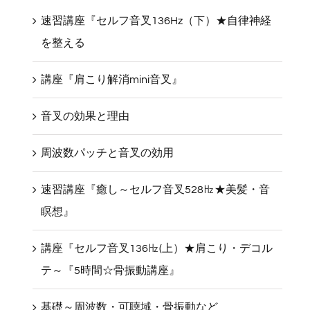
速習講座『セルフ音叉136Hz（下）★自律神経
を整える
講座『肩こり解消mini音叉』
音叉の効果と理由
周波数パッチと音叉の効用
速習講座『癒し～セルフ音叉528㎐★美髪・音
瞑想』
講座『セルフ音叉136㎐(上）★肩こり・デコル
テ～『5時間☆骨振動講座』
基礎～周波数・可聴域・骨振動など