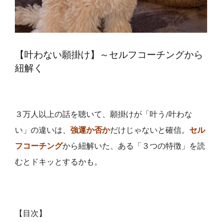
QA・体験談
【叶わない願掛け】～セルフコーチングから
ブログ
紐解く
癒しのツール on-lineショップ
３万人以上の話を聴いて、願掛けが「叶う/叶わな
プロフィール
い」の違いは、
強運か否か
だけじゃないと確信。
セル
フコーチング
から紐解いた、ある「３つの特徴」を読
予約【じぶん整うLab.】
むとドキッとするかも。
Restricted content
【目次】