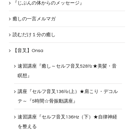
『じぶんの体からのメッセージ』
癒しの一言メルマガ
読むだけ１分の癒し
【音叉】Onsa
速習講座『癒し～セルフ音叉528㎐★美髪・音
瞑想』
講座『セルフ音叉136㎐(上）★肩こり・デコル
テ～『5時間☆骨振動講座』
速習講座『セルフ音叉136Hz（下）★自律神経
を整える