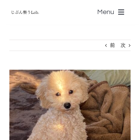
Skip
Menu
to
content
ホーム
前
次
無料じぶん診断・無料zoom講座
View
書籍
Larger
Image
認定セラピストSALON
音叉Onsa
脳科学「自分のトリセツ」S-BRAIN