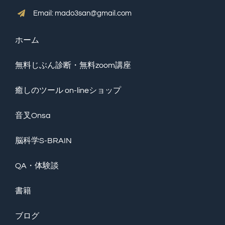
Email: mado3san@gmail.com
ホーム
無料じぶん診断・無料zoom講座
癒しのツール on-lineショップ
音叉Onsa
脳科学S-BRAIN
QA・体験談
書籍
ブログ