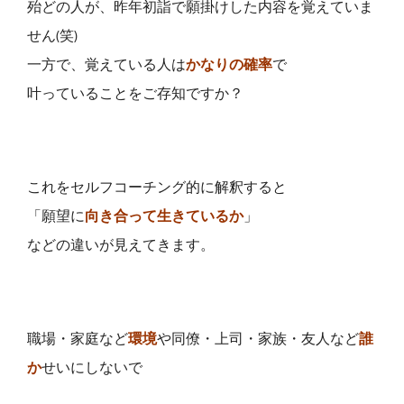
殆どの人が、昨年初詣で願掛けした内容を覚えていま
せん(笑)
一方で、覚えている人は
かなりの確率
で
叶っていることをご存知ですか？
これをセルフコーチング的に解釈すると
「願望に
向き合って生きているか
」
などの違いが見えてきます。
職場・家庭など
環境
や同僚・上司・家族・友人など
誰
か
せいにしないで